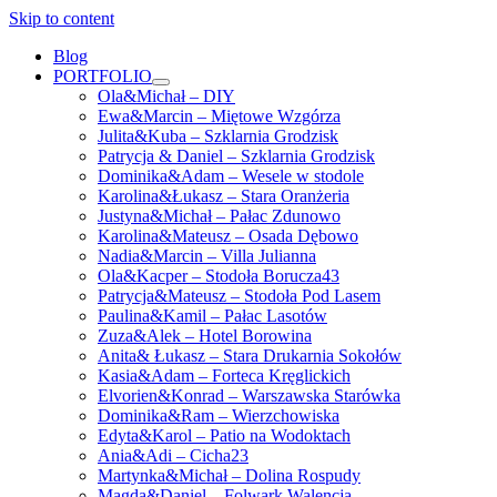
Skip to content
Blog
PORTFOLIO
open
Ola&Michał – DIY
menu
Ewa&Marcin – Miętowe Wzgórza
Julita&Kuba – Szklarnia Grodzisk
Patrycja & Daniel – Szklarnia Grodzisk
Dominika&Adam – Wesele w stodole
Karolina&Łukasz – Stara Oranżeria
Justyna&Michał – Pałac Zdunowo
Karolina&Mateusz – Osada Dębowo
Nadia&Marcin – Villa Julianna
Ola&Kacper – Stodoła Borucza43
Patrycja&Mateusz – Stodoła Pod Lasem
Paulina&Kamil – Pałac Lasotów
Zuza&Alek – Hotel Borowina
Anita& Łukasz – Stara Drukarnia Sokołów
Kasia&Adam – Forteca Kręglickich
Elvorien&Konrad – Warszawska Starówka
Dominika&Ram – Wierzchowiska
Edyta&Karol – Patio na Wodoktach
Ania&Adi – Cicha23
Martynka&Michał – Dolina Rospudy
Magda&Daniel – Folwark Walencja