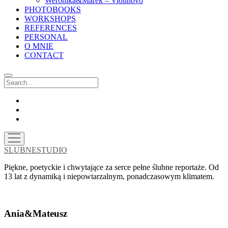
Weronika&Marek – Violinovo
PHOTOBOOKS
WORKSHOPS
REFERENCES
PERSONAL
O MNIE
CONTACT
Search
facebook
instagram
email
open
menu
SLUBNESTUDIO
Piękne, poetyckie i chwytające za serce pełne ślubne reportaże. Od
13 lat z dynamiką i niepowtarzalnym, ponadczasowym klimatem.
Ania&Mateusz