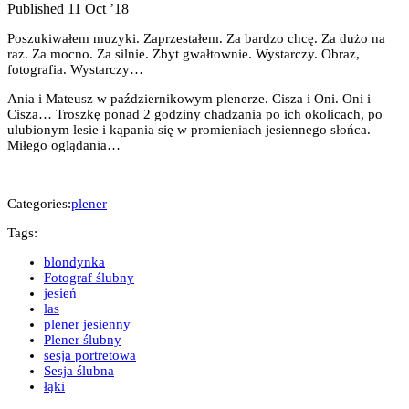
Published 11 Oct ’18
Poszukiwałem muzyki. Zaprzestałem. Za bardzo chcę. Za dużo na
raz. Za mocno. Za silnie. Zbyt gwałtownie. Wystarczy. Obraz,
fotografia. Wystarczy…
Ania i Mateusz w październikowym plenerze. Cisza i Oni. Oni i
Cisza… Troszkę ponad 2 godziny chadzania po ich okolicach, po
ulubionym lesie i kąpania się w promieniach jesiennego słońca.
Miłego oglądania…
Categories:
plener
Tags:
blondynka
Fotograf ślubny
jesień
las
plener jesienny
Plener ślubny
sesja portretowa
Sesja ślubna
łąki