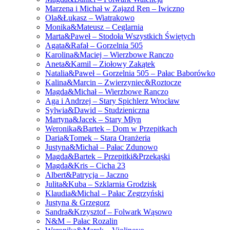
Marzena i Michał w Zajazd Ren – Iwiczno
Ola&Łukasz – Wiatrakowo
Monika&Mateusz – Ceglarnia
Marta&Paweł – Stodoła Wszystkich Świętych
Agata&Rafał – Gorzelnia 505
Karolina&Maciej – Wierzbowe Ranczo
Aneta&Kamil – Ziołowy Zakątek
Natalia&Paweł – Gorzelnia 505 – Pałac Baborówko
Kalina&Marcin – Zwierzyniec&Roztocze
Magda&Michał – Wierzbowe Ranczo
Aga i Andrzej – Stary Spichlerz Wrocław
Sylwia&Dawid – Studzieniczna
Martyna&Jacek – Stary Młyn
Weronika&Bartek – Dom w Przepitkach
Daria&Tomek – Stara Oranżeria
Justyna&Michał – Pałac Zdunowo
Magda&Bartek – Przepitki&Przekąski
Magda&Kris – Cicha 23
Albert&Patrycja – Jaczno
Julita&Kuba – Szklarnia Grodzisk
Klaudia&Michal – Pałac Zegrzyński
Justyna & Grzegorz
Sandra&Krzysztof – Folwark Wąsowo
N&M – Pałac Rozalin