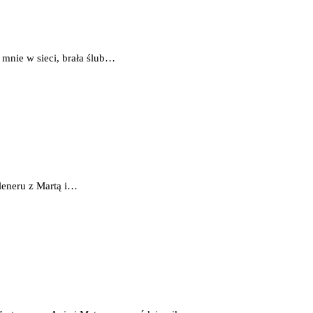
 mnie w sieci, brała ślub…
leneru z Martą i…