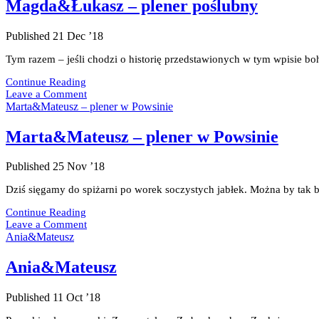
Magda&Łukasz – plener poślubny
Published 21 Dec ’18
Tym razem – jeśli chodzi o historię przedstawionych w tym wpisie b
Magda&Łukasz
Continue Reading
–
Leave a Comment
plener
Marta&Mateusz – plener w Powsinie
poślubny
Marta&Mateusz – plener w Powsinie
Published 25 Nov ’18
Dziś sięgamy do spiżarni po worek soczystych jabłek. Można by tak 
Marta&Mateusz
Continue Reading
–
Leave a Comment
plener
Ania&Mateusz
w
Powsinie
Ania&Mateusz
Published 11 Oct ’18