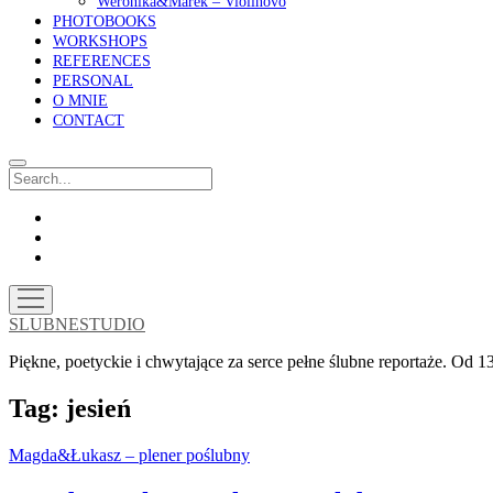
Weronika&Marek – Violinovo
PHOTOBOOKS
WORKSHOPS
REFERENCES
PERSONAL
O MNIE
CONTACT
Search
facebook
instagram
email
open
menu
SLUBNESTUDIO
Piękne, poetyckie i chwytające za serce pełne ślubne reportaże. Od
Tag:
jesień
Magda&Łukasz – plener poślubny