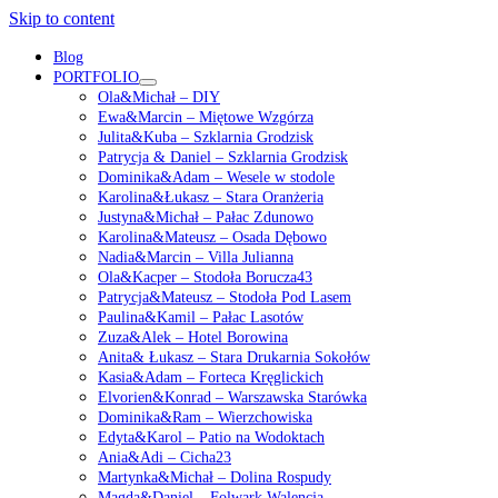
Skip to content
Blog
PORTFOLIO
open
Ola&Michał – DIY
menu
Ewa&Marcin – Miętowe Wzgórza
Julita&Kuba – Szklarnia Grodzisk
Patrycja & Daniel – Szklarnia Grodzisk
Dominika&Adam – Wesele w stodole
Karolina&Łukasz – Stara Oranżeria
Justyna&Michał – Pałac Zdunowo
Karolina&Mateusz – Osada Dębowo
Nadia&Marcin – Villa Julianna
Ola&Kacper – Stodoła Borucza43
Patrycja&Mateusz – Stodoła Pod Lasem
Paulina&Kamil – Pałac Lasotów
Zuza&Alek – Hotel Borowina
Anita& Łukasz – Stara Drukarnia Sokołów
Kasia&Adam – Forteca Kręglickich
Elvorien&Konrad – Warszawska Starówka
Dominika&Ram – Wierzchowiska
Edyta&Karol – Patio na Wodoktach
Ania&Adi – Cicha23
Martynka&Michał – Dolina Rospudy
Magda&Daniel – Folwark Walencja