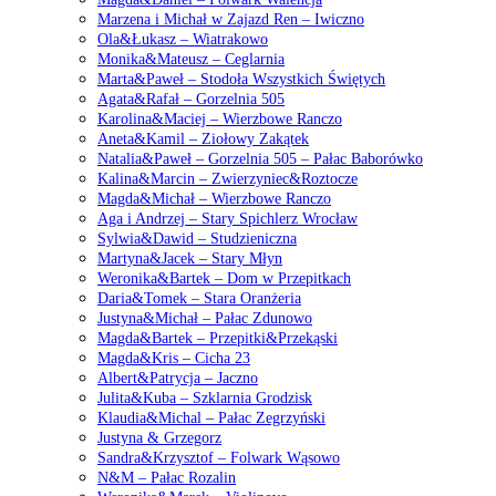
Marzena i Michał w Zajazd Ren – Iwiczno
Ola&Łukasz – Wiatrakowo
Monika&Mateusz – Ceglarnia
Marta&Paweł – Stodoła Wszystkich Świętych
Agata&Rafał – Gorzelnia 505
Karolina&Maciej – Wierzbowe Ranczo
Aneta&Kamil – Ziołowy Zakątek
Natalia&Paweł – Gorzelnia 505 – Pałac Baborówko
Kalina&Marcin – Zwierzyniec&Roztocze
Magda&Michał – Wierzbowe Ranczo
Aga i Andrzej – Stary Spichlerz Wrocław
Sylwia&Dawid – Studzieniczna
Martyna&Jacek – Stary Młyn
Weronika&Bartek – Dom w Przepitkach
Daria&Tomek – Stara Oranżeria
Justyna&Michał – Pałac Zdunowo
Magda&Bartek – Przepitki&Przekąski
Magda&Kris – Cicha 23
Albert&Patrycja – Jaczno
Julita&Kuba – Szklarnia Grodzisk
Klaudia&Michal – Pałac Zegrzyński
Justyna & Grzegorz
Sandra&Krzysztof – Folwark Wąsowo
N&M – Pałac Rozalin