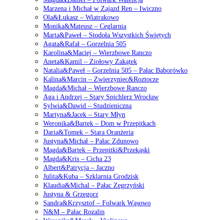
Marzena i Michał w Zajazd Ren – Iwiczno
Ola&Łukasz – Wiatrakowo
Monika&Mateusz – Ceglarnia
Marta&Paweł – Stodoła Wszystkich Świętych
Agata&Rafał – Gorzelnia 505
Karolina&Maciej – Wierzbowe Ranczo
Aneta&Kamil – Ziołowy Zakątek
Natalia&Paweł – Gorzelnia 505 – Pałac Baborówko
Kalina&Marcin – Zwierzyniec&Roztocze
Magda&Michał – Wierzbowe Ranczo
Aga i Andrzej – Stary Spichlerz Wrocław
Sylwia&Dawid – Studzieniczna
Martyna&Jacek – Stary Młyn
Weronika&Bartek – Dom w Przepitkach
Daria&Tomek – Stara Oranżeria
Justyna&Michał – Pałac Zdunowo
Magda&Bartek – Przepitki&Przekąski
Magda&Kris – Cicha 23
Albert&Patrycja – Jaczno
Julita&Kuba – Szklarnia Grodzisk
Klaudia&Michal – Pałac Zegrzyński
Justyna & Grzegorz
Sandra&Krzysztof – Folwark Wąsowo
N&M – Pałac Rozalin