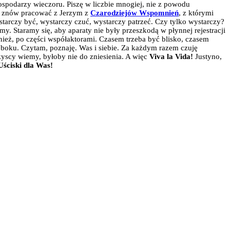
spodarzy wieczoru. Piszę w liczbie mnogiej, nie z powodu
ło znów pracować z Jerzym z
Czarodziejów Wspomnień
, z którymi
ystarczy być, wystarczy czuć, wystarczy patrzeć. Czy tylko wystarczy?
y. Staramy się, aby aparaty nie były przeszkodą w płynnej rejestracji
wnież, po części współaktorami. Czasem trzeba być blisko, czasem
z boku. Czytam, poznaję. Was i siebie. Za każdym razem czuję
szyscy wiemy, byłoby nie do zniesienia. A więc
Viva la Vida!
Justyno,
Uściski dla Was!