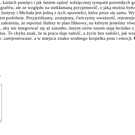
kartach pamięci i jak śmiem sądzić wdzięcznej sympatii przemiłych go
fotografów, ale ze względu na niekłamaną przyjemność, z jaką można by
 Justyny i Michała jest jedną z tych opowieści, która pisze się sama. W
est podobnie. Przyjeżdżamy, zostajemy, ćwiczymy uważność, rejestrujem
 z założenia, że reportaż ślubny to plan filmowy, na którym jesteśmy ró
, aby nie integrować się aż zanadto, innym znów razem staję leciutko 
su. To chyba znak, że ta praca daje radość, a życie bez radości, jak w
e, zarejestrowane, a w miejscu znaku wodnego kropelka potu i emocji.
*