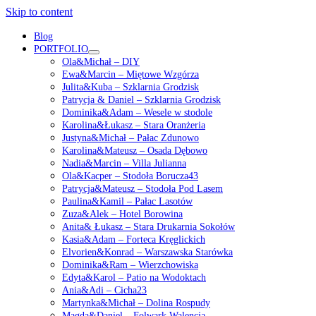
Skip to content
Blog
PORTFOLIO
open
Ola&Michał – DIY
menu
Ewa&Marcin – Miętowe Wzgórza
Julita&Kuba – Szklarnia Grodzisk
Patrycja & Daniel – Szklarnia Grodzisk
Dominika&Adam – Wesele w stodole
Karolina&Łukasz – Stara Oranżeria
Justyna&Michał – Pałac Zdunowo
Karolina&Mateusz – Osada Dębowo
Nadia&Marcin – Villa Julianna
Ola&Kacper – Stodoła Borucza43
Patrycja&Mateusz – Stodoła Pod Lasem
Paulina&Kamil – Pałac Lasotów
Zuza&Alek – Hotel Borowina
Anita& Łukasz – Stara Drukarnia Sokołów
Kasia&Adam – Forteca Kręglickich
Elvorien&Konrad – Warszawska Starówka
Dominika&Ram – Wierzchowiska
Edyta&Karol – Patio na Wodoktach
Ania&Adi – Cicha23
Martynka&Michał – Dolina Rospudy
Magda&Daniel – Folwark Walencja