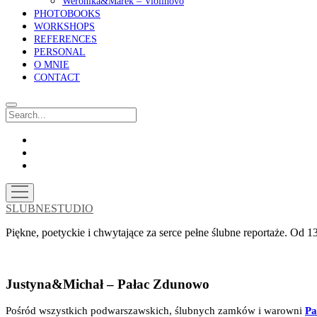
Weronika&Marek – Violinovo
PHOTOBOOKS
WORKSHOPS
REFERENCES
PERSONAL
O MNIE
CONTACT
Search
facebook
instagram
email
open
menu
SLUBNESTUDIO
Piękne, poetyckie i chwytające za serce pełne ślubne reportaże. Od
Justyna&Michał – Pałac Zdunowo
Pośród wszystkich podwarszawskich, ślubnych zamków i warowni
Pa