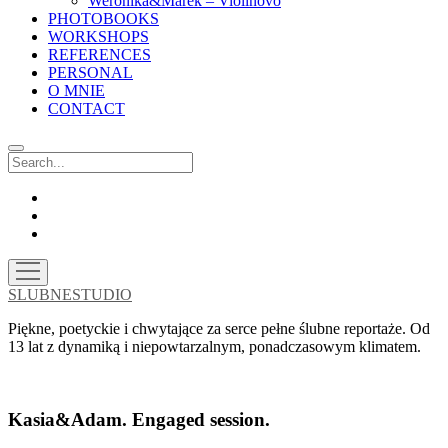
Weronika&Marek – Violinovo
PHOTOBOOKS
WORKSHOPS
REFERENCES
PERSONAL
O MNIE
CONTACT
Search
facebook
instagram
email
open
menu
SLUBNESTUDIO
Piękne, poetyckie i chwytające za serce pełne ślubne reportaże. Od
13 lat z dynamiką i niepowtarzalnym, ponadczasowym klimatem.
Kasia&Adam. Engaged session.