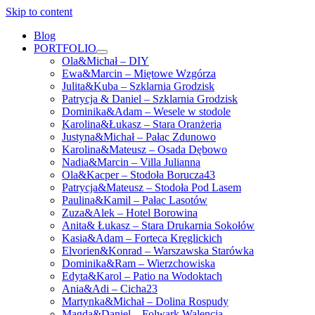
Skip to content
Blog
PORTFOLIO
open
Ola&Michał – DIY
menu
Ewa&Marcin – Miętowe Wzgórza
Julita&Kuba – Szklarnia Grodzisk
Patrycja & Daniel – Szklarnia Grodzisk
Dominika&Adam – Wesele w stodole
Karolina&Łukasz – Stara Oranżeria
Justyna&Michał – Pałac Zdunowo
Karolina&Mateusz – Osada Dębowo
Nadia&Marcin – Villa Julianna
Ola&Kacper – Stodoła Borucza43
Patrycja&Mateusz – Stodoła Pod Lasem
Paulina&Kamil – Pałac Lasotów
Zuza&Alek – Hotel Borowina
Anita& Łukasz – Stara Drukarnia Sokołów
Kasia&Adam – Forteca Kręglickich
Elvorien&Konrad – Warszawska Starówka
Dominika&Ram – Wierzchowiska
Edyta&Karol – Patio na Wodoktach
Ania&Adi – Cicha23
Martynka&Michał – Dolina Rospudy
Magda&Daniel – Folwark Walencja