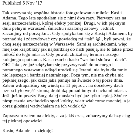
Published 5 Nov ’17
Tak zaczyna się wspólna historia fotografowania miłości Kasi i
Adama. Tego lata spotkałam się z nimi dwa razy. Pierwszy raz na
sesji narzeczeńskiej, której efekty poniżej. Drugi, w ich pięknym
dniu pełnym wzruszeń, śmiechu i szalonej zabawy. Jednak
zacznijmy od początku… Gdy spotykałam się z Kasią i Adamem, by
poznać się i zdecydować czy powiedzą mi “tak” 😉 , byli pewni, że
chcą sesję narzeczeńską w Warszawie. Sami są architektami, więc
miejskie krajobrazy jak najbardziej do nich pasują, ale to także przez
miłość do tego miasta. Gdy powoli zbliżał się termin naszego
kolejnego spotkania, Kasia rzuciła hasło “wschód słońca – dach”.
OK! Jako, że już zdążyłam się przyzwyczaić do nocnego i
porannego wstawania odkąd urodził się Jeremi, nie było dla mnie
nic lepszego i bardziej naturalnego. Poza tym, nie ma chyba nic
piękniejszego, jak cisza jaka panuje na świecie o tej porze dnia.
Zatem wdrapaliśmy się windą na 11 piętro… na docelowy dach
trzeba było wejść stromą drabinką ponad innymi dachami miasta.
Jeśli już to przeżyliśmy, dalej musiało być już tylko lepiej. Słońce
niespiesznie wychodziło spod kołdry, wiatr wiał coraz mocniej, a ja
coraz głośniej wzdychałam na ich widok 🙂
Zapraszam zatem na efekty, a za jakiś czas, zobaczymy dalszy ciąg
tej pięknej opowieści.
Kasiu, Adamie – dziękuję!