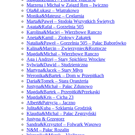
Marzena i Michał w Zajazd Ren – Iwiczno
Ola&Łukasz – Wiatrakowo
Monika&Mateusz – Ceglarnia
Marta&Paweł – Stodoła Wszystkich Świętych
Agata&Rafał – Gorzelnia 505
Karolina&Maciej – Wierzbowe Ranczo
Aneta&Kamil – Ziołowy Zakątek
Natalia&Paweł – Gorzelnia 505 – Pałac Baborówko
Kalina&Marcin – Zwierzyniec&Roztocze
Magda&Michał – Wierzbowe Ranczo
Aga i Andrzej – Stary Spichlerz Wrocław
Sylwia&Dawid – Studzieniczna
Martyna&Jacek – Stary Młyn
Weronika&Bartek – Dom w Przepitkach
Daria&Tomek – Stara Oranżeria
Justyna&Michał – Pałac Zdunowo
Magda&Bartek – Przepitki&Przekąski
Magda&Kris – Cicha 23
Albert&Patrycja – Jaczno
Julita&Kuba – Szklarnia Grodzisk
Klaudia&Michal – Pałac Zegrzyński
Justyna & Grzegorz
Sandra&Krzysztof – Folwark Wąsowo
N&M – Pałac Rozalin