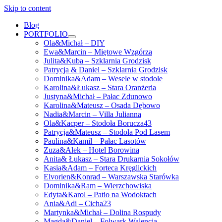
Skip to content
Blog
PORTFOLIO
open
Ola&Michał – DIY
menu
Ewa&Marcin – Miętowe Wzgórza
Julita&Kuba – Szklarnia Grodzisk
Patrycja & Daniel – Szklarnia Grodzisk
Dominika&Adam – Wesele w stodole
Karolina&Łukasz – Stara Oranżeria
Justyna&Michał – Pałac Zdunowo
Karolina&Mateusz – Osada Dębowo
Nadia&Marcin – Villa Julianna
Ola&Kacper – Stodoła Borucza43
Patrycja&Mateusz – Stodoła Pod Lasem
Paulina&Kamil – Pałac Lasotów
Zuza&Alek – Hotel Borowina
Anita& Łukasz – Stara Drukarnia Sokołów
Kasia&Adam – Forteca Kręglickich
Elvorien&Konrad – Warszawska Starówka
Dominika&Ram – Wierzchowiska
Edyta&Karol – Patio na Wodoktach
Ania&Adi – Cicha23
Martynka&Michał – Dolina Rospudy
Magda&Daniel – Folwark Walencja