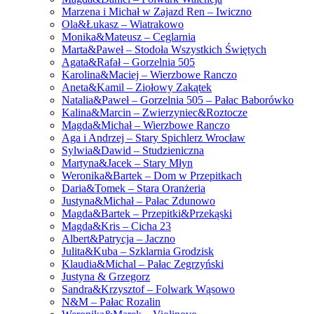
Marzena i Michał w Zajazd Ren – Iwiczno
Ola&Łukasz – Wiatrakowo
Monika&Mateusz – Ceglarnia
Marta&Paweł – Stodoła Wszystkich Świętych
Agata&Rafał – Gorzelnia 505
Karolina&Maciej – Wierzbowe Ranczo
Aneta&Kamil – Ziołowy Zakątek
Natalia&Paweł – Gorzelnia 505 – Pałac Baborówko
Kalina&Marcin – Zwierzyniec&Roztocze
Magda&Michał – Wierzbowe Ranczo
Aga i Andrzej – Stary Spichlerz Wrocław
Sylwia&Dawid – Studzieniczna
Martyna&Jacek – Stary Młyn
Weronika&Bartek – Dom w Przepitkach
Daria&Tomek – Stara Oranżeria
Justyna&Michał – Pałac Zdunowo
Magda&Bartek – Przepitki&Przekąski
Magda&Kris – Cicha 23
Albert&Patrycja – Jaczno
Julita&Kuba – Szklarnia Grodzisk
Klaudia&Michal – Pałac Zegrzyński
Justyna & Grzegorz
Sandra&Krzysztof – Folwark Wąsowo
N&M – Pałac Rozalin