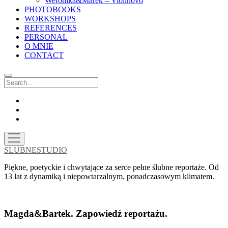
Weronika&Marek – Violinovo
PHOTOBOOKS
WORKSHOPS
REFERENCES
PERSONAL
O MNIE
CONTACT
Search
facebook
instagram
email
open
menu
SLUBNESTUDIO
Piękne, poetyckie i chwytające za serce pełne ślubne reportaże. Od
13 lat z dynamiką i niepowtarzalnym, ponadczasowym klimatem.
Magda&Bartek. Zapowiedź reportażu.