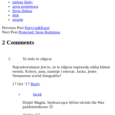
piękne śluby
sesja portretowa
Sesja ślubna
ślub
wesele
Previous Post
Patrycja&Karol
Next Post
Protected: Sesja Rodzinna
2 Comments
Ta ruda ze zdjęcia
Najcudowniejsze jest to, że te zdjęcia naprawdę oddaj klimat
wesela. Kolory, aurę, nastroje i emocje. Jacku, jestes
Vermeerem wsród fotografów!
17 Oct ’17
Reply
Jacek
Dzięki Magda. Szeleszczące liśćmi uściski dla Was
październikowe 🙂
23 Oct ’17