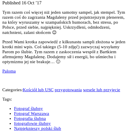
Published 16 Oct ’17
Tym razem coś więcej niż jeden samotny sampel, jak stempel. Tym
razem coś do zagrzania Magdaleny przed pojutrzejszym plenerem,
na który wyruszamy w szampańskich humorach, bez stresu, po
Polsce, przed siebie, najpiękniej. Uskrzydleni, odmłodzeni,
natchnieni, zalani słońcem 😉
Przed Wami krotka zapowiedź z kilkunastu sampli złożona w jeden
krotki mini wpis. Coś takiego (5-10 zdjęć) zazwyczaj wysyłamy
Parom po ślubie. Tym razem z zaskoczenia wespół z Bartkiem
afirmujemy Magdalenę. Dodajemy sił i energii, bo uśmiechu i
optymizmu jej nie brakuje… 🙂
Paloma
Categories:
Kościół lub USC
przygotowania
wesele lub przyjęcie
Tags:
Fotograf ślubny
Fotograf Warszawa
Fotografia ślubna
fotografowie ślubny
Najpięknieszy polski ślub