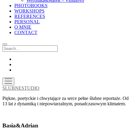
Weronika&Marek – Violinovo
PHOTOBOOKS
WORKSHOPS
REFERENCES
PERSONAL
O MNIE
CONTACT
Search
facebook
instagram
email
open
menu
SLUBNESTUDIO
Piękne, poetyckie i chwytające za serce pełne ślubne reportaże. Od
13 lat z dynamiką i niepowtarzalnym, ponadczasowym klimatem.
Basia&Adrian