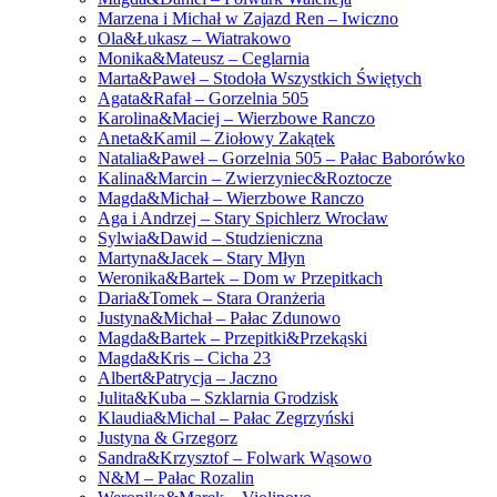
Marzena i Michał w Zajazd Ren – Iwiczno
Ola&Łukasz – Wiatrakowo
Monika&Mateusz – Ceglarnia
Marta&Paweł – Stodoła Wszystkich Świętych
Agata&Rafał – Gorzelnia 505
Karolina&Maciej – Wierzbowe Ranczo
Aneta&Kamil – Ziołowy Zakątek
Natalia&Paweł – Gorzelnia 505 – Pałac Baborówko
Kalina&Marcin – Zwierzyniec&Roztocze
Magda&Michał – Wierzbowe Ranczo
Aga i Andrzej – Stary Spichlerz Wrocław
Sylwia&Dawid – Studzieniczna
Martyna&Jacek – Stary Młyn
Weronika&Bartek – Dom w Przepitkach
Daria&Tomek – Stara Oranżeria
Justyna&Michał – Pałac Zdunowo
Magda&Bartek – Przepitki&Przekąski
Magda&Kris – Cicha 23
Albert&Patrycja – Jaczno
Julita&Kuba – Szklarnia Grodzisk
Klaudia&Michal – Pałac Zegrzyński
Justyna & Grzegorz
Sandra&Krzysztof – Folwark Wąsowo
N&M – Pałac Rozalin