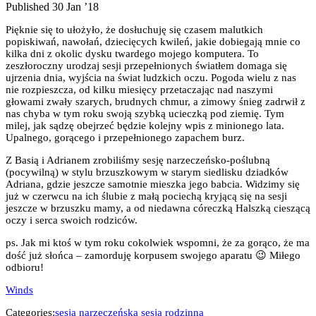
Published 30 Jan ’18
Pięknie się to ułożyło, że dosłuchuję się czasem malutkich
popiskiwań, nawołań, dziecięcych kwileń, jakie dobiegają mnie co
kilka dni z okolic dysku twardego mojego komputera. To
zeszłoroczny urodzaj sesji przepełnionych światłem domaga się
ujrzenia dnia, wyjścia na świat ludzkich oczu. Pogoda wielu z nas
nie rozpieszcza, od kilku miesięcy przetaczając nad naszymi
głowami zwały szarych, brudnych chmur, a zimowy śnieg zadrwił z
nas chyba w tym roku swoją szybką ucieczką pod ziemię. Tym
milej, jak sądzę obejrzeć będzie kolejny wpis z minionego lata.
Upalnego, gorącego i przepełnionego zapachem burz.
Z Basią i Adrianem zrobiliśmy sesję narzeczeńsko-poślubną
(pocywilną) w stylu brzuszkowym w starym siedlisku dziadków
Adriana, gdzie jeszcze samotnie mieszka jego babcia. Widzimy się
już w czerwcu na ich ślubie z małą pociechą kryjącą się na sesji
jeszcze w brzuszku mamy, a od niedawna córeczką Halszką cieszącą
oczy i serca swoich rodziców.
ps. Jak mi ktoś w tym roku cokolwiek wspomni, że za gorąco, że ma
dość już słońca – zamorduję korpusem swojego aparatu 😉 Miłego
odbioru!
Winds
Categories:
sesja narzeczeńska
sesja rodzinna