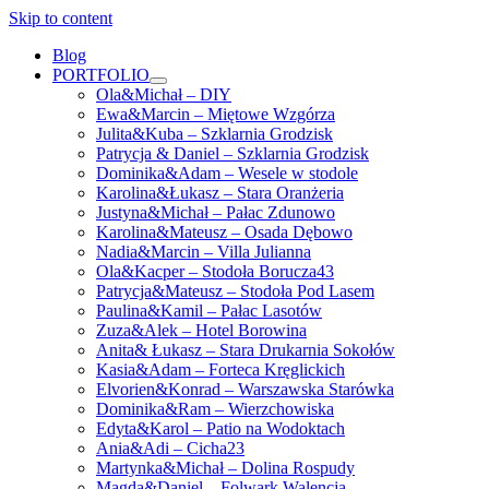
Skip to content
Blog
PORTFOLIO
open
Ola&Michał – DIY
menu
Ewa&Marcin – Miętowe Wzgórza
Julita&Kuba – Szklarnia Grodzisk
Patrycja & Daniel – Szklarnia Grodzisk
Dominika&Adam – Wesele w stodole
Karolina&Łukasz – Stara Oranżeria
Justyna&Michał – Pałac Zdunowo
Karolina&Mateusz – Osada Dębowo
Nadia&Marcin – Villa Julianna
Ola&Kacper – Stodoła Borucza43
Patrycja&Mateusz – Stodoła Pod Lasem
Paulina&Kamil – Pałac Lasotów
Zuza&Alek – Hotel Borowina
Anita& Łukasz – Stara Drukarnia Sokołów
Kasia&Adam – Forteca Kręglickich
Elvorien&Konrad – Warszawska Starówka
Dominika&Ram – Wierzchowiska
Edyta&Karol – Patio na Wodoktach
Ania&Adi – Cicha23
Martynka&Michał – Dolina Rospudy
Magda&Daniel – Folwark Walencja