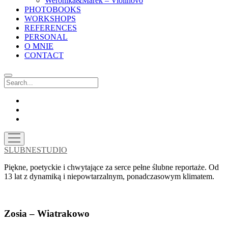
Weronika&Marek – Violinovo
PHOTOBOOKS
WORKSHOPS
REFERENCES
PERSONAL
O MNIE
CONTACT
Search
facebook
instagram
email
open
menu
SLUBNESTUDIO
Piękne, poetyckie i chwytające za serce pełne ślubne reportaże. Od
13 lat z dynamiką i niepowtarzalnym, ponadczasowym klimatem.
Zosia – Wiatrakowo