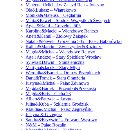
Marzena i Michał w Zajazd Ren – Iwiczno
Ola&Łukasz – Wiatrakowo
Monika&Mateusz – Ceglarnia
Marta&Paweł – Stodoła Wszystkich Świętych
Agata&Rafał – Gorzelnia 505
Karolina&Maciej – Wierzbowe Ranczo
Aneta&Kamil – Ziołowy Zakątek
Natalia&Paweł – Gorzelnia 505 – Pałac Baborówko
Kalina&Marcin – Zwierzyniec&Roztocze
Magda&Michał – Wierzbowe Ranczo
Aga i Andrzej – Stary Spichlerz Wrocław
Sylwia&Dawid – Studzieniczna
Martyna&Jacek – Stary Młyn
Weronika&Bartek – Dom w Przepitkach
Daria&Tomek – Stara Oranżeria
Justyna&Michał – Pałac Zdunowo
Magda&Bartek – Przepitki&Przekąski
Magda&Kris – Cicha 23
Albert&Patrycja – Jaczno
Julita&Kuba – Szklarnia Grodzisk
Klaudia&Michal – Pałac Zegrzyński
Justyna & Grzegorz
Sandra&Krzysztof – Folwark Wąsowo
N&M – Pałac Rozalin