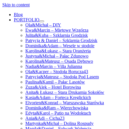
Skip to content
Blog
PORTFOLIO
open
Ola&Michał – DIY
menu
Ewa&Marcin – Miętowe Wzgórza
Julita&Kuba – Szklarnia Grodzisk
Patrycja & Daniel – Szklarnia Grodzisk
Dominika&Adam – Wesele w stodole
Karolina&Łukasz – Stara Oranżeria
Justyna&Michał – Pałac Zdunowo
Karolina&Mateusz – Osada Dębowo
Nadia&Marcin – Villa Julianna
Ola&Kacper – Stodoła Borucza43
Patrycja&Mateusz – Stodoła Pod Lasem
Paulina&Kamil – Pałac Lasotów
Zuza&Alek – Hotel Borowina
Anita& Łukasz – Stara Drukarnia Sokołów
Kasia&Adam – Forteca Kręglickich
Elvorien&Konrad – Warszawska Starówka
Dominika&Ram – Wierzchowiska
Edyta&Karol – Patio na Wodoktach
Ania&Adi – Cicha23
Martynka&Michał – Dolina Rospudy
Magda&Daniel – Folwark Walencja