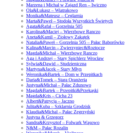
Marzena i Michał w Zajazd Ren – Iwiczno
Ola&Łukasz – Wiatrakowo
Monika&Mateusz – Ceglarnia
Marta&Paweł – Stodoła Wszystkich Świętych
Agata&Rafał – Gorzelnia 505
Karolina&Maciej – Wierzbowe Ranczo
Aneta&Kamil – Ziołowy Zakątek
Natalia&Paweł – Gorzelnia 505 – Pałac Baborówko
Kalina&Marcin – Zwierzyniec&Roztocze
Magda&Michał – Wierzbowe Ranczo
Aga i Andrzej – Stary Spichlerz Wrocław
Sylwia&Dawid – Studzieniczna
Martyna&Jacek – Stary Młyn
Weronika&Bartek – Dom w Przepitkach
Daria&Tomek – Stara Oranżeria
Justyna&Michał – Pałac Zdunowo
Magda&Bartek – Przepitki&Przekąski
Magda&Kris – Cicha 23
Albert&Patrycja – Jaczno
Julita&Kuba – Szklarnia Grodzisk
Klaudia&Michal – Pałac Zegrzyński
Justyna & Grzegorz
Sandra&Krzysztof – Folwark Wąsowo
N&M – Pałac Rozalin