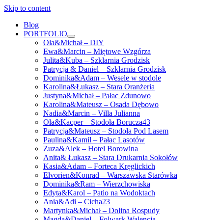
Skip to content
Blog
PORTFOLIO
open
Ola&Michał – DIY
menu
Ewa&Marcin – Miętowe Wzgórza
Julita&Kuba – Szklarnia Grodzisk
Patrycja & Daniel – Szklarnia Grodzisk
Dominika&Adam – Wesele w stodole
Karolina&Łukasz – Stara Oranżeria
Justyna&Michał – Pałac Zdunowo
Karolina&Mateusz – Osada Dębowo
Nadia&Marcin – Villa Julianna
Ola&Kacper – Stodoła Borucza43
Patrycja&Mateusz – Stodoła Pod Lasem
Paulina&Kamil – Pałac Lasotów
Zuza&Alek – Hotel Borowina
Anita& Łukasz – Stara Drukarnia Sokołów
Kasia&Adam – Forteca Kręglickich
Elvorien&Konrad – Warszawska Starówka
Dominika&Ram – Wierzchowiska
Edyta&Karol – Patio na Wodoktach
Ania&Adi – Cicha23
Martynka&Michał – Dolina Rospudy
Magda&Daniel – Folwark Walencja