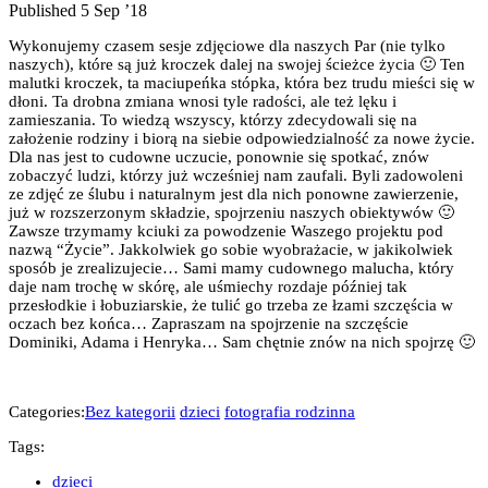
Published 5 Sep ’18
Wykonujemy czasem sesje zdjęciowe dla naszych Par (nie tylko
naszych), które są już kroczek dalej na swojej ścieżce życia 🙂 Ten
malutki kroczek, ta maciupeńka stópka, która bez trudu mieści się w
dłoni. Ta drobna zmiana wnosi tyle radości, ale też lęku i
zamieszania. To wiedzą wszyscy, którzy zdecydowali się na
założenie rodziny i biorą na siebie odpowiedzialność za nowe życie.
Dla nas jest to cudowne uczucie, ponownie się spotkać, znów
zobaczyć ludzi, którzy już wcześniej nam zaufali. Byli zadowoleni
ze zdjęć ze ślubu i naturalnym jest dla nich ponowne zawierzenie,
już w rozszerzonym składzie, spojrzeniu naszych obiektywów 🙂
Zawsze trzymamy kciuki za powodzenie Waszego projektu pod
nazwą “Życie”. Jakkolwiek go sobie wyobrażacie, w jakikolwiek
sposób je zrealizujecie… Sami mamy cudownego malucha, który
daje nam trochę w skórę, ale uśmiechy rozdaje później tak
przesłodkie i łobuziarskie, że tulić go trzeba ze łzami szczęścia w
oczach bez końca… Zapraszam na spojrzenie na szczęście
Dominiki, Adama i Henryka… Sam chętnie znów na nich spojrzę 🙂
Categories:
Bez kategorii
dzieci
fotografia rodzinna
Tags:
dzieci