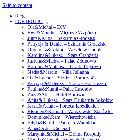
Skip to content
Blog
PORTFOLIO
open
Ola&Michał – DIY
menu
Ewa&Marcin – Miętowe Wzgórza
Julita&Kuba – Szklarnia Grodzisk
Patrycja & Daniel – Szklarnia Grodzisk
Dominika&Adam – Wesele w stodole
Karolina&Łukasz – Stara Oranżeria
Justyna&Michał – Pałac Zdunowo
Karolina&Mateusz – Osada Dębowo
Nadia&Marcin – Villa Julianna
Ola&Kacper – Stodoła Borucza43
Patrycja&Mateusz – Stodoła Pod Lasem
Paulina&Kamil – Pałac Lasotów
Zuza&Alek – Hotel Borowina
Anita& Łukasz – Stara Drukarnia Sokołów
Kasia&Adam – Forteca Kręglickich
Elvorien&Konrad – Warszawska Starówka
Dominika&Ram – Wierzchowiska
Edyta&Karol – Patio na Wodoktach
Ania&Adi – Cicha23
Martynka&Michał – Dolina Rospudy
Magda&Daniel – Folwark Walencja