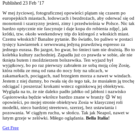
Published 23 Feb ’17
W mej życiowej, fotograficznej opowieści plątam się czasem po
europejskich miastach, lodowcach i bezdrożach, aby oderwać się od
monotonii i szarzyzny jesieni, zimy i przedwiośnia w Polsce. Nic tak
bardzo optycznie nie fascynuje i daje kopa do robienia zdjęć, jak
krótki, tzw. około weekendowy trip do któregoś z włoskich miast.
Czemu włoskich? Banalne pytanie. Bo światło, bo paliwo w postaci
tysięcy kawiarenek z serwowaną jedyną prawdziwą espresso za
jednego eurasa. Bo jazgot, bo gwar, bo śmieci tam nie drażnią. Bo to
kolebka kultury zachodniej. Zapadła już co prawda w sobie, ale nie
tknięta butem i moździerzem bolszewika. Ten wyjazd był
wyjątkowy, bo po raz pierwszy zabrałem ze sobą moją córę Zosię,
która robiła ze mną od rana do nocy foty na ulicach, w
zakamarkach, pociągach, nad brzegiem morza a nawet w windach.
Jestem z niej dumny, bo rwała się do tego tak, że musiałem ją trochę
odciągać i poszerzać krokami wstecz ogniskową jej obiektywu.
Wygląda na to, że nie daleko padło jabłko od jabłoni i nazwisko
Gąsiorowska będzie wkrótce bardzo znane w branży 😉 W tej
opowieści, po mojej stronie obiektywu Zosia w klasycznej roli
modelki, nieco bardziej streetowo, szerzej, bez ustawiania i
pozowania. W ciągłym ruchu, w słońcu. Tak jak Neapol, nawet w
lutym grzeje w zelówki. Miłego oglądania.
Bella Italia!
Get Free