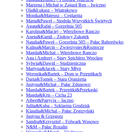
Marzena i Michał w Zajazd Ren – Iwiczno
Ola&Łukasz – Wiatrakowo
Monika&Mateusz – Ceglarnia
Marta&Paweł – Stodoła Wszystkich Świętych
Agata&Rafał – Gorzelnia 505
Karolina&Maciej – Wierzbowe Ranczo
Aneta&Kamil – Ziołowy Zakątek
Natalia&Paweł – Gorzelnia 505 – Pałac Baborówko
Kalina&Marcin – Zwierzyniec&Roztocze
Magda&Michał – Wierzbowe Ranczo
Aga i Andrzej – Stary Spichlerz Wrocław
Sylwia&Dawid – Studzieniczna
Martyna&Jacek – Stary Młyn
Weronika&Bartek – Dom w Przepitkach
Daria&Tomek – Stara Oranżeria
Justyna&Michał – Pałac Zdunowo
Magda&Bartek – Przepitki&Przekąski
Magda&Kris – Cicha 23
Albert&Patrycja – Jaczno
Julita&Kuba – Szklarnia Grodzisk
Klaudia&Michal – Pałac Zegrzyński
Justyna & Grzegorz
Sandra&Krzysztof – Folwark Wąsowo
N&M – Pałac Rozalin