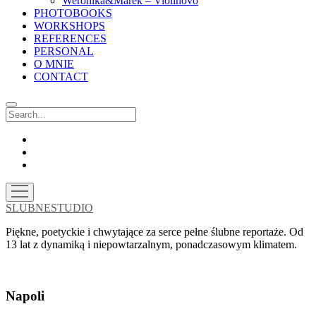
Weronika&Marek – Violinovo
PHOTOBOOKS
WORKSHOPS
REFERENCES
PERSONAL
O MNIE
CONTACT
Search
facebook
instagram
email
open
menu
SLUBNESTUDIO
Piękne, poetyckie i chwytające za serce pełne ślubne reportaże. Od
13 lat z dynamiką i niepowtarzalnym, ponadczasowym klimatem.
Napoli