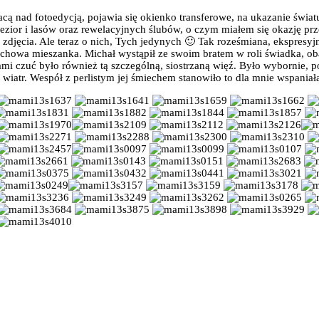
racą nad fotoedycją, pojawia się okienko transferowe, na ukazanie świ
zior i lasów oraz rewelacyjnych ślubów, o czym miałem się okazję pr
zdjęcia. Ale teraz o nich, Tych jedynych 🙂 Tak roześmiana, ekspresyj
uchowa mieszanka. Michał wystąpił ze swoim bratem w roli świadka, o
nami czuć było również tą szczególną, siostrzaną więź. Było wybornie
wiatr. Wespół z perlistym jej śmiechem stanowiło to dla mnie wspaniał