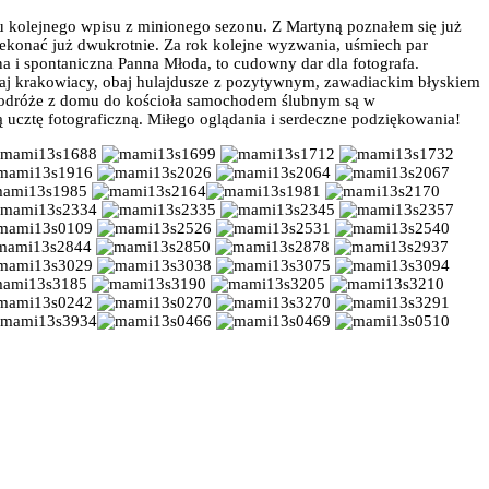
atu kolejnego wpisu z minionego sezonu. Z Martyną poznałem się już
zekonać już dwukrotnie. Za rok kolejne wyzwania, uśmiech par
na i spontaniczna Panna Młoda, to cudowny dar dla fotografa.
baj krakowiacy, obaj hulajdusze z pozytywnym, zawadiackim błyskiem
, podróże z domu do kościoła samochodem ślubnym są w
ą ucztę fotograficzną. Miłego oglądania i serdeczne podziękowania!