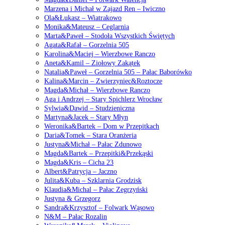
Marzena i Michał w Zajazd Ren – Iwiczno
Ola&Łukasz – Wiatrakowo
Monika&Mateusz – Ceglarnia
Marta&Paweł – Stodoła Wszystkich Świętych
Agata&Rafał – Gorzelnia 505
Karolina&Maciej – Wierzbowe Ranczo
Aneta&Kamil – Ziołowy Zakątek
Natalia&Paweł – Gorzelnia 505 – Pałac Baborówko
Kalina&Marcin – Zwierzyniec&Roztocze
Magda&Michał – Wierzbowe Ranczo
Aga i Andrzej – Stary Spichlerz Wrocław
Sylwia&Dawid – Studzieniczna
Martyna&Jacek – Stary Młyn
Weronika&Bartek – Dom w Przepitkach
Daria&Tomek – Stara Oranżeria
Justyna&Michał – Pałac Zdunowo
Magda&Bartek – Przepitki&Przekąski
Magda&Kris – Cicha 23
Albert&Patrycja – Jaczno
Julita&Kuba – Szklarnia Grodzisk
Klaudia&Michal – Pałac Zegrzyński
Justyna & Grzegorz
Sandra&Krzysztof – Folwark Wąsowo
N&M – Pałac Rozalin