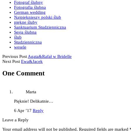
Fotograf ślubny
Fotografia ślubna
German wedding
Najpięknieszy polski ślub
piękne śluby
Sanktuarium Studzienniczna
Sesja ślubna
ślub
Studzienniczna
wesele
Previous Post
Agata&Rafał w Bridelle
Next Post
Ewa&Jacek
One Comment
Marta
Pięknie! Delikatnie…
6 Apr ’17
Reply
Leave a Reply
Your email address will not be published.
Required fields are marked