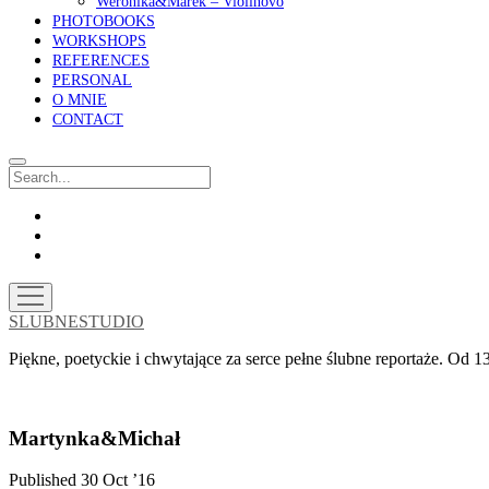
Weronika&Marek – Violinovo
PHOTOBOOKS
WORKSHOPS
REFERENCES
PERSONAL
O MNIE
CONTACT
Search
facebook
instagram
email
open
menu
SLUBNESTUDIO
Piękne, poetyckie i chwytające za serce pełne ślubne reportaże. Od
Martynka&Michał
Published 30 Oct ’16