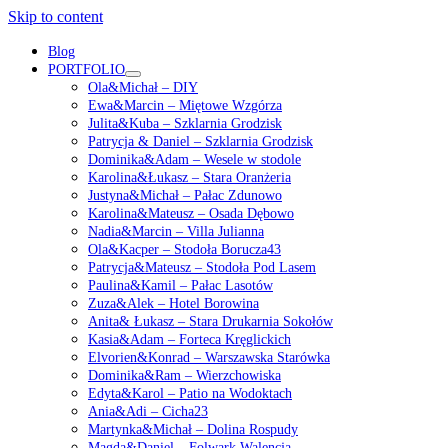
Skip to content
Blog
PORTFOLIO
open
Ola&Michał – DIY
menu
Ewa&Marcin – Miętowe Wzgórza
Julita&Kuba – Szklarnia Grodzisk
Patrycja & Daniel – Szklarnia Grodzisk
Dominika&Adam – Wesele w stodole
Karolina&Łukasz – Stara Oranżeria
Justyna&Michał – Pałac Zdunowo
Karolina&Mateusz – Osada Dębowo
Nadia&Marcin – Villa Julianna
Ola&Kacper – Stodoła Borucza43
Patrycja&Mateusz – Stodoła Pod Lasem
Paulina&Kamil – Pałac Lasotów
Zuza&Alek – Hotel Borowina
Anita& Łukasz – Stara Drukarnia Sokołów
Kasia&Adam – Forteca Kręglickich
Elvorien&Konrad – Warszawska Starówka
Dominika&Ram – Wierzchowiska
Edyta&Karol – Patio na Wodoktach
Ania&Adi – Cicha23
Martynka&Michał – Dolina Rospudy
Magda&Daniel – Folwark Walencja