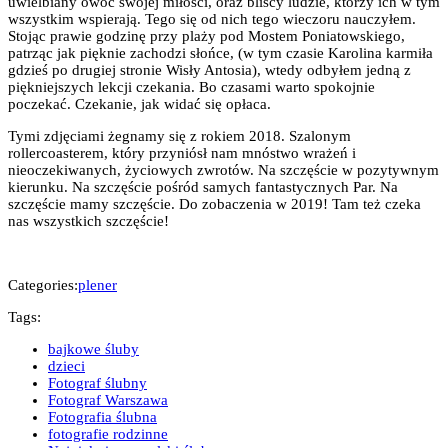
uwielbiany owoc swojej miłości, oraz bliscy ludzie, którzy ich w tym
wszystkim wspierają. Tego się od nich tego wieczoru nauczyłem.
Stojąc prawie godzinę przy plaży pod Mostem Poniatowskiego,
patrząc jak pięknie zachodzi słońce, (w tym czasie Karolina karmiła
gdzieś po drugiej stronie Wisły Antosia), wtedy odbyłem jedną z
piękniejszych lekcji czekania. Bo czasami warto spokojnie
poczekać. Czekanie, jak widać się opłaca.
Tymi zdjęciami żegnamy się z rokiem 2018. Szalonym
rollercoasterem, który przyniósł nam mnóstwo wrażeń i
nieoczekiwanych, życiowych zwrotów. Na szczęście w pozytywnym
kierunku. Na szczęście pośród samych fantastycznych Par. Na
szczęście mamy szczęście. Do zobaczenia w 2019! Tam też czeka
nas wszystkich szczęście!
Categories:
plener
Tags:
bajkowe śluby
dzieci
Fotograf ślubny
Fotograf Warszawa
Fotografia ślubna
fotografie rodzinne