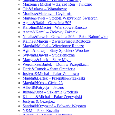
Marzena i Michał w Zajazd Ren – Iwiczno
Ola&Łukasz – Wiatrakowo
Monika&Mateusz – Ceglarnia
Marta&Paweł – Stodoła Wszystkich Świętych
Agata&Rafał – Gorzelnia 505
Karolina&Maciej – Wierzbowe Ranczo
Aneta&Kamil – Ziołowy Zakątek
Natalia&Paweł – Gorzelnia 505 – Pałac Baborówko
Kalina&Marcin – Zwierzyniec&Roztocze
Magda&Michał – Wierzbowe Ranczo
Aga i Andrzej – Stary Spichlerz Wrocław
Sylwia&Dawid – Studzieniczna
Martyna&Jacek – Stary Młyn
Weronika&Bartek – Dom w Przepitkach
Daria&Tomek – Stara Oranżeria
Justyna&Michał – Pałac Zdunowo
Magda&Bartek – Przepitki&Przekąski
Magda&Kris – Cicha 23
Albert&Patrycja – Jaczno
Julita&Kuba – Szklarnia Grodzisk
Klaudia&Michal – Pałac Zegrzyński
Justyna & Grzegorz
Sandra&Krzysztof – Folwark Wąsowo
N&M – Pałac Rozalin