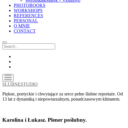
Weronika&Marek – Violinovo
PHOTOBOOKS
WORKSHOPS
REFERENCES
PERSONAL
O MNIE
CONTACT
Search
facebook
instagram
email
open
menu
SLUBNESTUDIO
Piękne, poetyckie i chwytające za serce pełne ślubne reportaże. Od
13 lat z dynamiką i niepowtarzalnym, ponadczasowym klimatem.
Karolina i Łukasz. Plener poślubny.