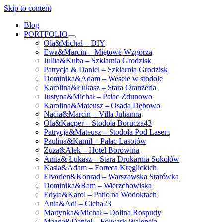
Skip to content
Blog
PORTFOLIO
open
Ola&Michał – DIY
menu
Ewa&Marcin – Miętowe Wzgórza
Julita&Kuba – Szklarnia Grodzisk
Patrycja & Daniel – Szklarnia Grodzisk
Dominika&Adam – Wesele w stodole
Karolina&Łukasz – Stara Oranżeria
Justyna&Michał – Pałac Zdunowo
Karolina&Mateusz – Osada Dębowo
Nadia&Marcin – Villa Julianna
Ola&Kacper – Stodoła Borucza43
Patrycja&Mateusz – Stodoła Pod Lasem
Paulina&Kamil – Pałac Lasotów
Zuza&Alek – Hotel Borowina
Anita& Łukasz – Stara Drukarnia Sokołów
Kasia&Adam – Forteca Kręglickich
Elvorien&Konrad – Warszawska Starówka
Dominika&Ram – Wierzchowiska
Edyta&Karol – Patio na Wodoktach
Ania&Adi – Cicha23
Martynka&Michał – Dolina Rospudy
Magda&Daniel – Folwark Walencja