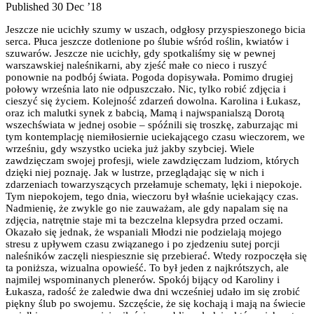
Published 30 Dec ’18
Jeszcze nie ucichły szumy w uszach, odgłosy przyspieszonego bicia
serca. Płuca jeszcze dotlenione po ślubie wśród roślin, kwiatów i
szuwarów. Jeszcze nie ucichły, gdy spotkaliśmy się w pewnej
warszawskiej naleśnikarni, aby zjeść małe co nieco i ruszyć
ponownie na podbój świata. Pogoda dopisywała. Pomimo drugiej
połowy września lato nie odpuszczało. Nic, tylko robić zdjęcia i
cieszyć się życiem. Kolejność zdarzeń dowolna. Karolina i Łukasz,
oraz ich malutki synek z babcią, Mamą i najwspanialszą Dorotą
wszechświata w jednej osobie – spóźnili się troszkę, zaburzając mi
tym kontemplację niemiłosiernie uciekającego czasu wieczorem, we
wrześniu, gdy wszystko ucieka już jakby szybciej. Wiele
zawdzięczam swojej profesji, wiele zawdzięczam ludziom, których
dzięki niej poznaję. Jak w lustrze, przeglądając się w nich i
zdarzeniach towarzyszących przełamuje schematy, lęki i niepokoje.
Tym niepokojem, tego dnia, wieczoru był właśnie uciekający czas.
Nadmienię, że zwykle go nie zauważam, ale gdy napalam się na
zdjęcia, natrętnie staje mi ta bezczelna klepsydra przed oczami.
Okazało się jednak, że wspaniali Młodzi nie podzielają mojego
stresu z upływem czasu związanego i po zjedzeniu sutej porcji
naleśników zaczęli niespiesznie się przebierać. Wtedy rozpoczęła się
ta poniższa, wizualna opowieść. To był jeden z najkrótszych, ale
najmilej wspominanych plenerów. Spokój bijący od Karoliny i
Łukasza, radość że zaledwie dwa dni wcześniej udało im się zrobić
piękny ślub po swojemu. Szczęście, że się kochają i mają na świecie