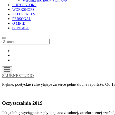
Weronika&Marek – Violinovo
PHOTOBOOKS
WORKSHOPS
REFERENCES
PERSONAL
O MNIE
CONTACT
Search
facebook
instagram
email
open
menu
SLUBNESTUDIO
Piękne, poetyckie i chwytające za serce pełne ślubne reportaże. Od
Oczyszczalnia 2019
Jak ja lubię wyciąganie z płytkiej, acz zasobnej, zeszłorocznej szuflad