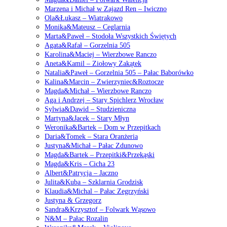
Marzena i Michał w Zajazd Ren – Iwiczno
Ola&Łukasz – Wiatrakowo
Monika&Mateusz – Ceglarnia
Marta&Paweł – Stodoła Wszystkich Świętych
Agata&Rafał – Gorzelnia 505
Karolina&Maciej – Wierzbowe Ranczo
Aneta&Kamil – Ziołowy Zakątek
Natalia&Paweł – Gorzelnia 505 – Pałac Baborówko
Kalina&Marcin – Zwierzyniec&Roztocze
Magda&Michał – Wierzbowe Ranczo
Aga i Andrzej – Stary Spichlerz Wrocław
Sylwia&Dawid – Studzieniczna
Martyna&Jacek – Stary Młyn
Weronika&Bartek – Dom w Przepitkach
Daria&Tomek – Stara Oranżeria
Justyna&Michał – Pałac Zdunowo
Magda&Bartek – Przepitki&Przekąski
Magda&Kris – Cicha 23
Albert&Patrycja – Jaczno
Julita&Kuba – Szklarnia Grodzisk
Klaudia&Michal – Pałac Zegrzyński
Justyna & Grzegorz
Sandra&Krzysztof – Folwark Wąsowo
N&M – Pałac Rozalin