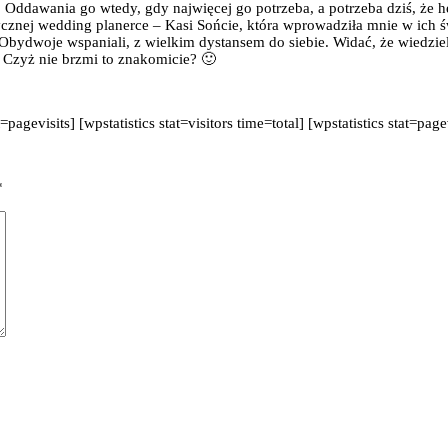
Oddawania go wtedy, gdy najwięcej go potrzeba, a potrzeba dziś, że 
znej wedding planerce – Kasi Sońcie, która wprowadziła mnie w ich świ
bydwoje wspaniali, z wielkim dystansem do siebie. Widać, że wiedzieli,
 Czyż nie brzmi to znakomicie? 🙂
t=pagevisits] [wpstatistics stat=visitors time=total] [wpstatistics stat=page
*