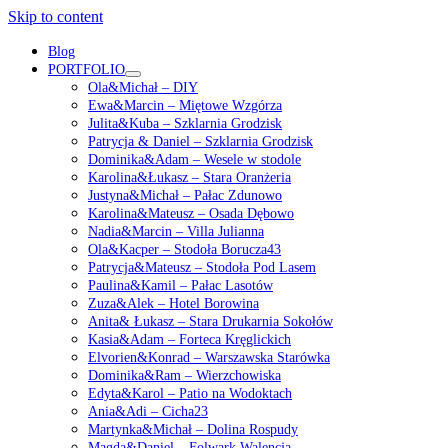
Skip to content
Blog
PORTFOLIO
open
Ola&Michał – DIY
menu
Ewa&Marcin – Miętowe Wzgórza
Julita&Kuba – Szklarnia Grodzisk
Patrycja & Daniel – Szklarnia Grodzisk
Dominika&Adam – Wesele w stodole
Karolina&Łukasz – Stara Oranżeria
Justyna&Michał – Pałac Zdunowo
Karolina&Mateusz – Osada Dębowo
Nadia&Marcin – Villa Julianna
Ola&Kacper – Stodoła Borucza43
Patrycja&Mateusz – Stodoła Pod Lasem
Paulina&Kamil – Pałac Lasotów
Zuza&Alek – Hotel Borowina
Anita& Łukasz – Stara Drukarnia Sokołów
Kasia&Adam – Forteca Kręglickich
Elvorien&Konrad – Warszawska Starówka
Dominika&Ram – Wierzchowiska
Edyta&Karol – Patio na Wodoktach
Ania&Adi – Cicha23
Martynka&Michał – Dolina Rospudy
Magda&Daniel – Folwark Walencja