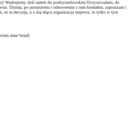
hej! Wędrujemy dziś zatem do podżyrardowskiej Oczyszczalani, do
at. Dzisiaj, po przejrzeniu i odnowieniu z nim kontaktu, zapraszam i
 że ta decyzja, a z nią idąca organizacja imprezy, to tylko w tym
visits time=total]