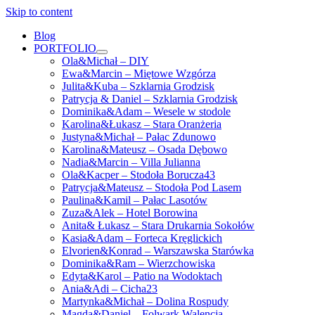
Skip to content
Blog
PORTFOLIO
open
Ola&Michał – DIY
menu
Ewa&Marcin – Miętowe Wzgórza
Julita&Kuba – Szklarnia Grodzisk
Patrycja & Daniel – Szklarnia Grodzisk
Dominika&Adam – Wesele w stodole
Karolina&Łukasz – Stara Oranżeria
Justyna&Michał – Pałac Zdunowo
Karolina&Mateusz – Osada Dębowo
Nadia&Marcin – Villa Julianna
Ola&Kacper – Stodoła Borucza43
Patrycja&Mateusz – Stodoła Pod Lasem
Paulina&Kamil – Pałac Lasotów
Zuza&Alek – Hotel Borowina
Anita& Łukasz – Stara Drukarnia Sokołów
Kasia&Adam – Forteca Kręglickich
Elvorien&Konrad – Warszawska Starówka
Dominika&Ram – Wierzchowiska
Edyta&Karol – Patio na Wodoktach
Ania&Adi – Cicha23
Martynka&Michał – Dolina Rospudy
Magda&Daniel – Folwark Walencja