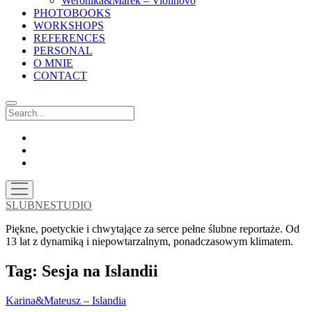
Weronika&Marek – Violinovo
PHOTOBOOKS
WORKSHOPS
REFERENCES
PERSONAL
O MNIE
CONTACT
Search
facebook
instagram
email
open
menu
SLUBNESTUDIO
Piękne, poetyckie i chwytające za serce pełne ślubne reportaże. Od
13 lat z dynamiką i niepowtarzalnym, ponadczasowym klimatem.
Tag:
Sesja na Islandii
Karina&Mateusz – Islandia