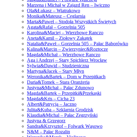
Marzena i Michał w Zajazd Ren – Iwiczno
Ola&Łukasz – Wiatrakowo
Monika&Mateusz – Ceglarnia
Marta&Paweł – Stodoła Wszystkich Świętych
Agata&Rafał – Gorzelnia 505
Karolina&Maciej – Wierzbowe Ranczo
Aneta&Kamil – Ziołowy Zakątek
Natalia&Paweł – Gorzelnia 505 – Pałac Baborówko
Kalina&Marcin – Zwierzyniec&Roztocze
Magda&Michał – Wierzbowe Ranczo
Aga i Andrzej – Stary Spichlerz Wrocław
Sylwia&Dawid – Studzieniczna
Martyna&Jacek – Stary Młyn
Weronika&Bartek – Dom w Przepitkach
Daria&Tomek – Stara Oranżeria
Justyna&Michał – Pałac Zdunowo
Magda&Bartek – Przepitki&Przekąski
Magda&Kris – Cicha 23
Albert&Patrycja – Jaczno
Julita&Kuba – Szklarnia Grodzisk
Klaudia&Michal – Pałac Zegrzyński
Justyna & Grzegorz
Sandra&Krzysztof – Folwark Wąsowo
N&M – Pałac Rozalin