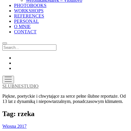
Weronika&Marek – Violinovo
PHOTOBOOKS
WORKSHOPS
REFERENCES
PERSONAL
O MNIE
CONTACT
Search
facebook
instagram
email
open
menu
SLUBNESTUDIO
Piękne, poetyckie i chwytające za serce pełne ślubne reportaże. Od
13 lat z dynamiką i niepowtarzalnym, ponadczasowym klimatem.
Tag:
rzeka
Wiosna 2017