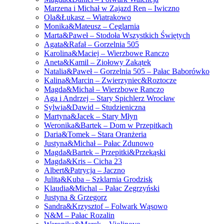
Marzena i Michał w Zajazd Ren – Iwiczno
Ola&Łukasz – Wiatrakowo
Monika&Mateusz – Ceglarnia
Marta&Paweł – Stodoła Wszystkich Świętych
Agata&Rafał – Gorzelnia 505
Karolina&Maciej – Wierzbowe Ranczo
Aneta&Kamil – Ziołowy Zakątek
Natalia&Paweł – Gorzelnia 505 – Pałac Baborówko
Kalina&Marcin – Zwierzyniec&Roztocze
Magda&Michał – Wierzbowe Ranczo
Aga i Andrzej – Stary Spichlerz Wrocław
Sylwia&Dawid – Studzieniczna
Martyna&Jacek – Stary Młyn
Weronika&Bartek – Dom w Przepitkach
Daria&Tomek – Stara Oranżeria
Justyna&Michał – Pałac Zdunowo
Magda&Bartek – Przepitki&Przekąski
Magda&Kris – Cicha 23
Albert&Patrycja – Jaczno
Julita&Kuba – Szklarnia Grodzisk
Klaudia&Michal – Pałac Zegrzyński
Justyna & Grzegorz
Sandra&Krzysztof – Folwark Wąsowo
N&M – Pałac Rozalin