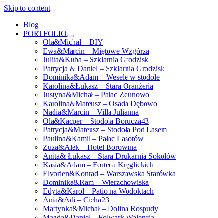
Skip to content
Blog
PORTFOLIO
open
Ola&Michał – DIY
menu
Ewa&Marcin – Miętowe Wzgórza
Julita&Kuba – Szklarnia Grodzisk
Patrycja & Daniel – Szklarnia Grodzisk
Dominika&Adam – Wesele w stodole
Karolina&Łukasz – Stara Oranżeria
Justyna&Michał – Pałac Zdunowo
Karolina&Mateusz – Osada Dębowo
Nadia&Marcin – Villa Julianna
Ola&Kacper – Stodoła Borucza43
Patrycja&Mateusz – Stodoła Pod Lasem
Paulina&Kamil – Pałac Lasotów
Zuza&Alek – Hotel Borowina
Anita& Łukasz – Stara Drukarnia Sokołów
Kasia&Adam – Forteca Kręglickich
Elvorien&Konrad – Warszawska Starówka
Dominika&Ram – Wierzchowiska
Edyta&Karol – Patio na Wodoktach
Ania&Adi – Cicha23
Martynka&Michał – Dolina Rospudy
Magda&Daniel – Folwark Walencja