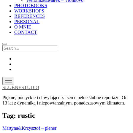
Weronika&Marek – Violinovo
PHOTOBOOKS
WORKSHOPS
REFERENCES
PERSONAL
O MNIE
CONTACT
Search
facebook
instagram
email
open
menu
SLUBNESTUDIO
Piękne, poetyckie i chwytające za serce pełne ślubne reportaże. Od
13 lat z dynamiką i niepowtarzalnym, ponadczasowym klimatem.
Tag:
rustic
Martyna&Krzysztof – plener