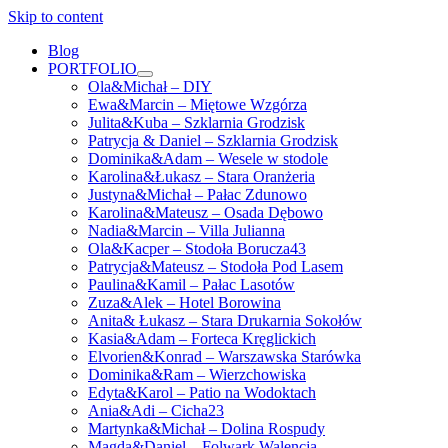
Skip to content
Blog
PORTFOLIO
open
Ola&Michał – DIY
menu
Ewa&Marcin – Miętowe Wzgórza
Julita&Kuba – Szklarnia Grodzisk
Patrycja & Daniel – Szklarnia Grodzisk
Dominika&Adam – Wesele w stodole
Karolina&Łukasz – Stara Oranżeria
Justyna&Michał – Pałac Zdunowo
Karolina&Mateusz – Osada Dębowo
Nadia&Marcin – Villa Julianna
Ola&Kacper – Stodoła Borucza43
Patrycja&Mateusz – Stodoła Pod Lasem
Paulina&Kamil – Pałac Lasotów
Zuza&Alek – Hotel Borowina
Anita& Łukasz – Stara Drukarnia Sokołów
Kasia&Adam – Forteca Kręglickich
Elvorien&Konrad – Warszawska Starówka
Dominika&Ram – Wierzchowiska
Edyta&Karol – Patio na Wodoktach
Ania&Adi – Cicha23
Martynka&Michał – Dolina Rospudy
Magda&Daniel – Folwark Walencja