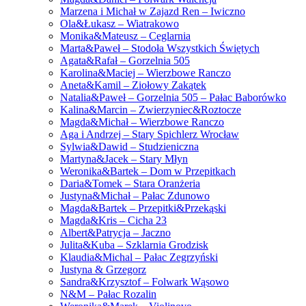
Marzena i Michał w Zajazd Ren – Iwiczno
Ola&Łukasz – Wiatrakowo
Monika&Mateusz – Ceglarnia
Marta&Paweł – Stodoła Wszystkich Świętych
Agata&Rafał – Gorzelnia 505
Karolina&Maciej – Wierzbowe Ranczo
Aneta&Kamil – Ziołowy Zakątek
Natalia&Paweł – Gorzelnia 505 – Pałac Baborówko
Kalina&Marcin – Zwierzyniec&Roztocze
Magda&Michał – Wierzbowe Ranczo
Aga i Andrzej – Stary Spichlerz Wrocław
Sylwia&Dawid – Studzieniczna
Martyna&Jacek – Stary Młyn
Weronika&Bartek – Dom w Przepitkach
Daria&Tomek – Stara Oranżeria
Justyna&Michał – Pałac Zdunowo
Magda&Bartek – Przepitki&Przekąski
Magda&Kris – Cicha 23
Albert&Patrycja – Jaczno
Julita&Kuba – Szklarnia Grodzisk
Klaudia&Michal – Pałac Zegrzyński
Justyna & Grzegorz
Sandra&Krzysztof – Folwark Wąsowo
N&M – Pałac Rozalin