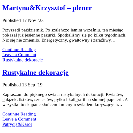
Martyna&Krzysztof – plener
Published 17 Nov ’23
Przyszedł październik. Po szaleńczo letnim wrześniu, ten miesiąc
pokazał już jesienne pazurki. Spotkaliśmy się po kilku tygodniach.
Nic się nie zmieniło. Energetyczny, gwałtowny i zaraźliwy…
Martyna&Krzysztof
Continue Reading
–
Leave a Comment
plener
Rustykalne dekoracje
Rustykalne dekoracje
Published 13 Sep ’19
Zapraszam do pięknego świata rustykalnych dekoracji. Kwiatów,
gałązek, listków, szelestów, pyłku i kaligrafii na ślubnej papeterii. A
wszystko to skąpane słońcem i nocnym światłem kołyszących…
Rustykalne
Continue Reading
dekoracje
Leave a Comment
Patrycja&Karol