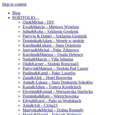
Skip to content
Blog
PORTFOLIO
open
Ola&Michał – DIY
menu
Ewa&Marcin – Miętowe Wzgórza
Julita&Kuba – Szklarnia Grodzisk
Patrycja & Daniel – Szklarnia Grodzisk
Dominika&Adam – Wesele w stodole
Karolina&Łukasz – Stara Oranżeria
Justyna&Michał – Pałac Zdunowo
Karolina&Mateusz – Osada Dębowo
Nadia&Marcin – Villa Julianna
Ola&Kacper – Stodoła Borucza43
Patrycja&Mateusz – Stodoła Pod Lasem
Paulina&Kamil – Pałac Lasotów
Zuza&Alek – Hotel Borowina
Anita& Łukasz – Stara Drukarnia Sokołów
Kasia&Adam – Forteca Kręglickich
Elvorien&Konrad – Warszawska Starówka
Dominika&Ram – Wierzchowiska
Edyta&Karol – Patio na Wodoktach
Ania&Adi – Cicha23
Martynka&Michał – Dolina Rospudy
Magda&Daniel – Folwark Walencja