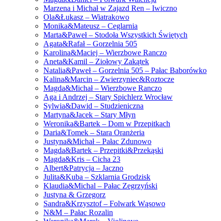
Marzena i Michał w Zajazd Ren – Iwiczno
Ola&Łukasz – Wiatrakowo
Monika&Mateusz – Ceglarnia
Marta&Paweł – Stodoła Wszystkich Świętych
Agata&Rafał – Gorzelnia 505
Karolina&Maciej – Wierzbowe Ranczo
Aneta&Kamil – Ziołowy Zakątek
Natalia&Paweł – Gorzelnia 505 – Pałac Baborówko
Kalina&Marcin – Zwierzyniec&Roztocze
Magda&Michał – Wierzbowe Ranczo
Aga i Andrzej – Stary Spichlerz Wrocław
Sylwia&Dawid – Studzieniczna
Martyna&Jacek – Stary Młyn
Weronika&Bartek – Dom w Przepitkach
Daria&Tomek – Stara Oranżeria
Justyna&Michał – Pałac Zdunowo
Magda&Bartek – Przepitki&Przekąski
Magda&Kris – Cicha 23
Albert&Patrycja – Jaczno
Julita&Kuba – Szklarnia Grodzisk
Klaudia&Michal – Pałac Zegrzyński
Justyna & Grzegorz
Sandra&Krzysztof – Folwark Wąsowo
N&M – Pałac Rozalin