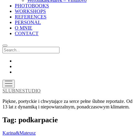
Weronika&Marek – Violinovo
PHOTOBOOKS
WORKSHOPS
REFERENCES
PERSONAL
O MNIE
CONTACT
Search
facebook
instagram
email
open
menu
SLUBNESTUDIO
Piękne, poetyckie i chwytające za serce pełne ślubne reportaże. Od
13 lat z dynamiką i niepowtarzalnym, ponadczasowym klimatem.
Tag:
podkarpacie
Karina&Mateusz