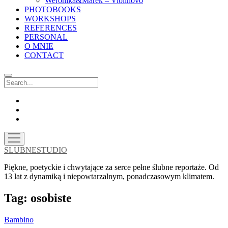
Weronika&Marek – Violinovo
PHOTOBOOKS
WORKSHOPS
REFERENCES
PERSONAL
O MNIE
CONTACT
Search
facebook
instagram
email
open
menu
SLUBNESTUDIO
Piękne, poetyckie i chwytające za serce pełne ślubne reportaże. Od
13 lat z dynamiką i niepowtarzalnym, ponadczasowym klimatem.
Tag:
osobiste
Bambino