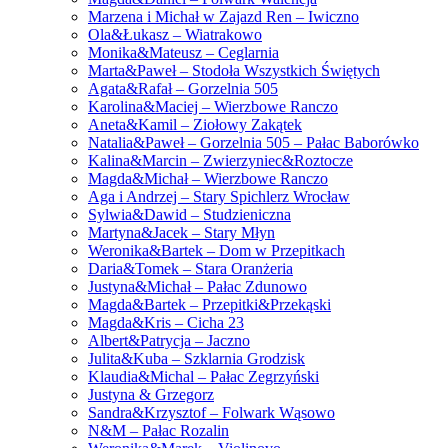
Marzena i Michał w Zajazd Ren – Iwiczno
Ola&Łukasz – Wiatrakowo
Monika&Mateusz – Ceglarnia
Marta&Paweł – Stodoła Wszystkich Świętych
Agata&Rafał – Gorzelnia 505
Karolina&Maciej – Wierzbowe Ranczo
Aneta&Kamil – Ziołowy Zakątek
Natalia&Paweł – Gorzelnia 505 – Pałac Baborówko
Kalina&Marcin – Zwierzyniec&Roztocze
Magda&Michał – Wierzbowe Ranczo
Aga i Andrzej – Stary Spichlerz Wrocław
Sylwia&Dawid – Studzieniczna
Martyna&Jacek – Stary Młyn
Weronika&Bartek – Dom w Przepitkach
Daria&Tomek – Stara Oranżeria
Justyna&Michał – Pałac Zdunowo
Magda&Bartek – Przepitki&Przekąski
Magda&Kris – Cicha 23
Albert&Patrycja – Jaczno
Julita&Kuba – Szklarnia Grodzisk
Klaudia&Michal – Pałac Zegrzyński
Justyna & Grzegorz
Sandra&Krzysztof – Folwark Wąsowo
N&M – Pałac Rozalin