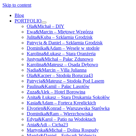
Skip to content
Blog
PORTFOLIO
open
Ola&Michał – DIY
menu
Ewa&Marcin – Miętowe Wzgórza
Julita&Kuba – Szklarnia Grodzisk
Patrycja & Daniel – Szklarnia Grodzisk
Dominika&Adam – Wesele w stodole
Karolina&Łukasz – Stara Oranżeria
Justyna&Michał – Pałac Zdunowo
Karolina&Mateusz – Osada Dębowo
Nadia&Marcin – Villa Julianna
Ola&Kacper – Stodoła Borucza43
Patrycja&Mateusz – Stodoła Pod Lasem
Paulina&Kamil – Pałac Lasotów
Zuza&Alek – Hotel Borowina
Anita& Łukasz – Stara Drukarnia Sokołów
Kasia&Adam – Forteca Kręglickich
Elvorien&Konrad – Warszawska Starówka
Dominika&Ram – Wierzchowiska
Edyta&Karol – Patio na Wodoktach
Ania&Adi – Cicha23
Martynka&Michał – Dolina Rospudy
Magda&Daniel – Folwark Walencja